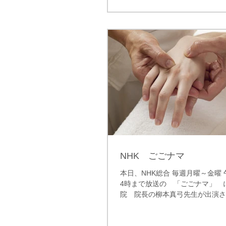
聴・めまいは年齢を問わず多く
ます。そういう方々の症状改善
きれば...
NHK ごごナマ
本日、NHK総合 毎週月曜～金曜 
4時まで放送の 「ごごナマ」 
院 院長の柳本真弓先生が出演さ
のタイトルは、ごごナマ 知っト
ヒー×つぼで二日酔い解消！」、