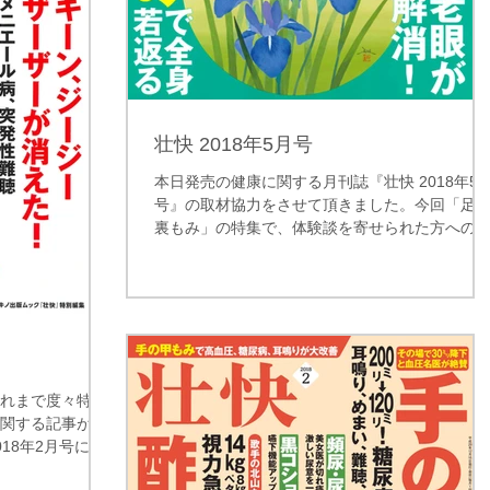
壮快 2018年5月号
本日発売の健康に関する月刊誌『壮快 2018年5
号』の取材協力をさせて頂きました。今回「足
裏もみ」の特集で、体験談を寄せられた方への
メントをあげさせて頂いています。足の裏には
要なツボがありますし、反射区の理論からも全
の不調に効果があることが考えられます。お手
な足...
これまで度々特集
に関する記事が一
18年2月号に掲
ます。耳鳴り・難