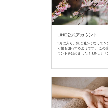
LINE公式アカウント
3月に入り、急に暖かくなってき
ぐ桜も開花するようです。 この度
ウントを始めました！ LINEよ
す。もちろん、今まで通りお電
少しでも皆様の利便性が高くなれ
https://lin.ee/7HH3ZNV