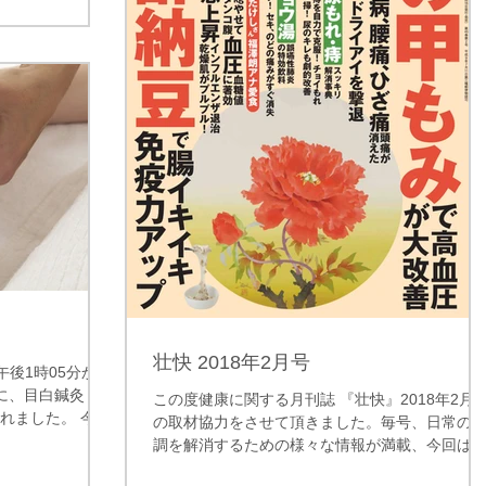
の方が悩まれてい
に少しでも貢献で
壮快 2018年2月号
午後1時05分から
に、目白鍼灸
この度健康に関する月刊誌 『壮快』2018年2月
れました。 今回
の取材協力をさせて頂きました。毎号、日常の
ク！らいふ「コー
調を解消するための様々な情報が満載、今回は
 新年度が始ま
「手の甲もみ」の特集です。その中で、耳鳴り