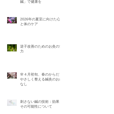
鍼」で健康を
2026年の夏至に向けた心
と体のケア
逆子改善のためのお灸の魅
力
🌸４月初旬、春のからだを
やさしく整える鍼灸のおは
なし
刺さない鍼の技術：効果と
その可能性について