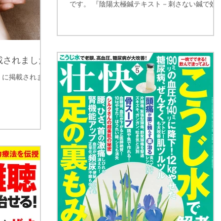
です。 『陰陽太極鍼テキスト－刺さない鍼で効
を出す配穴と施術法／吉川正子（著）』 （医道
日本社） 陰陽太極鍼とは、吉川先生が編み出し
「刺さずに置くだけの鍼」、鍼や王不留行...
載されました
 に掲載されまし