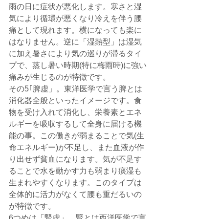
雨の日に症状が悪化します。寒さと湿
気により循環が悪くなり冷えを伴う腰
痛として現れます。横になっても楽に
はなりません。逆に「湿熱型」は湿気
に加え暑さにより気の巡りが滞るタイ
プで、蒸し暑い時期(特に梅雨時)に強い
痛みが生じるのが特徴です。
その5｢脾虚」。東洋医学で言う脾とは
消化器全般といったイメージです。食
物を受け入れて消化し、栄養素とエネ
ルギーを吸収するして全身に届ける機
能の事。この働きが弱まることで気(生
命エネルギー)が不足し、また血液が作
り出せず貧血になります。気が不足す
ることで水を動かす力も弱まり痰湿も
生まれやすくなります。このタイプは
全体的に活力がなくて腰も重だるいの
が特徴です。
6つめは「腎虚」。腎とは西洋医学で言