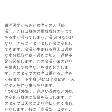
東洋医学からみた腰痛その3、｢痰
湿」。これは身体の構成成分の一つで
ある水が滞ってしまうと湿(余分な水)と
なり、さらにベタベタした痰に変化し
てきます。痰湿が生まれる原因は過剰
な水分摂取や食べ過ぎに加え、運動不
足も関係します。この痰湿が気の巡り
を阻害して腰痛などを引き起こしま
す。このタイプの腰痛は重だるい痛み
が特徴で、下半身(時には全身)のむくみ
や冷えを伴う事もあります。
4つめは｢外邪」。寒さや湿度など外気
の変化も身体に影響を及ぼします。こ
のタイプは天候により症状が強く表れ
たりします。特に「寒湿型」は冷たい