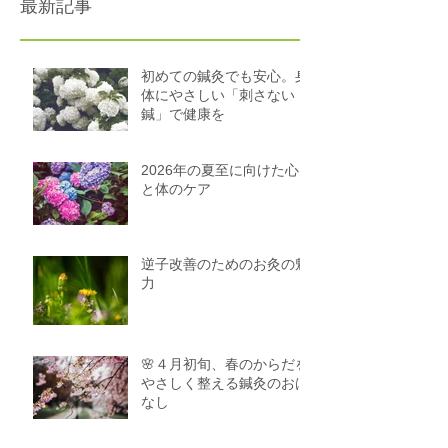
最新記事
初めての鍼灸でも安心。身
体にやさしい「刺さない
鍼」で健康を
2026年の夏至に向けた心
と体のケア
逆子改善のためのお灸の魅
力
🌸４月初旬、春のからだを
やさしく整える鍼灸のおは
なし