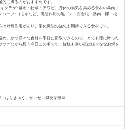
極的に摂るのがおすすめです。
・キクラゲ･昆布・牡蠣・アワビ、身体の陽気を高める食材の羊肉・
クローブ･ヨモギなど、滋陰作用の黒ゴマ・百合根・豚肉・卵・松
瓜は補気作用があり、消化機能の強化も期待できる食材です。
温め、かつ様々な食材を手軽に摂取できるので、とても理に叶った
つつきながら想う今日この頃です。皆様も寒い夜は様々ななお鍋を
材、はりきゅう、かいせい鍼灸治療室