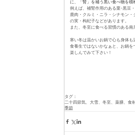
に、「腎」を補う黒い食べ物を積
例えば、補腎作用のある栗･黒豆
鹿肉・クルミ・ニラ・シナモン・
の実・枸杞子などがあります。
また、冬至に食べる習慣のある南
寒い冬は温かいお鍋で心も身体も
食養生ではないかなぁと、お鍋を
楽しんでみて下さい！
タグ：
二十四節気、大雪、冬至、薬膳、食
季節