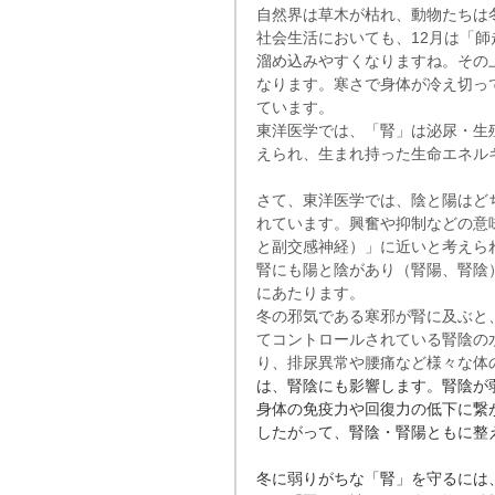
自然界は草木が枯れ、動物たちは
社会生活においても、12月は「
溜め込みやすくなりますね。その
なります。寒さで身体が冷え切っ
ています。　
東洋医学では、「腎」は泌尿・生
えられ、生まれ持った生命エネル
さて、東洋医学では、陰と陽はど
れています。興奮や抑制などの意
と副交感神経）」に近いと考えら
腎にも陽と陰があり（腎陽、腎陰
にあたります。
冬の邪気である寒邪が腎に及ぶと
てコントロールされている腎陰の
り、排尿異常や腰痛など様々な体
は、腎陰にも影響します。腎陰が
身体の免疫力や回復力の低下に繋
したがって、腎陰・腎陽ともに整
冬に弱りがちな「腎」を守るには