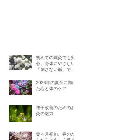
初めての鍼灸でも安
心。身体にやさしい
「刺さない鍼」で健
康を
2026年の夏至に向け
た心と体のケア
逆子改善のためのお
灸の魅力
🌸４月初旬、春のか