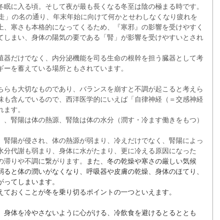
冬眠に入る頃。そして夜が最も長くなる冬至は陰の極まる時です。
師走」の名の通り、年末年始に向けて何かとせわしなくなり疲れを
上、寒さも本格的になってくるため、『寒邪』の影響を受けやすく
てしまい、身体の陽気の要である「腎」が影響を受けやすいとされ
殖器だけでなく、内分泌機能を司る生命の根幹を担う臓器として考
ギーを蓄えている場所ともされています。
ちらも大切なものであり、バランスを崩すと不調が起こると考えら
味も含んでいるので、西洋医学的にいえば「自律神経（＝交感神経
れます。
）、腎陽は体の熱源、腎陰は体の水分（潤す・冷ます働きをもつ）
、腎陽が侵され、体の熱源が弱まり、冷えだけでなく、腎陽によっ
水分代謝も弱まり、身体に水がたまり、更に冷える原因になった
の滞りや不調に繋がります。
また、冬の乾燥や寒さの厳しい気候
弱ると体の潤いがなくなり、呼吸器や皮膚の乾燥、身体のほてり、
がってしまいます。
えておくことが冬を乗り切るポイントの一つといえます。
、身体を冷やさないように心がける、冷飲食を避けるとるととも