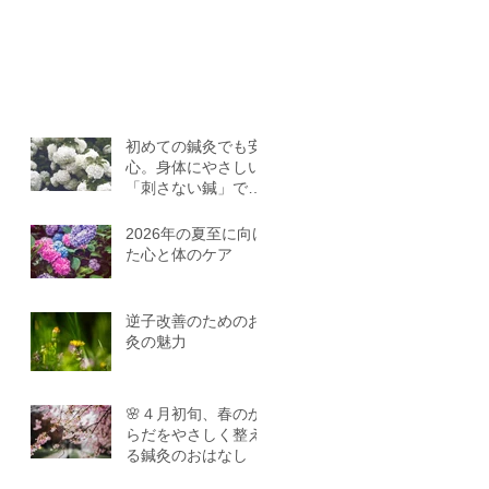
初めての鍼灸でも安
心。身体にやさしい
「刺さない鍼」で健
康を
2026年の夏至に向け
た心と体のケア
逆子改善のためのお
灸の魅力
🌸４月初旬、春のか
らだをやさしく整え
る鍼灸のおはなし