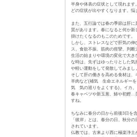
半身や体表の症状として現れます
どの症状が出やすくなります。悩
また、五行論では春の季節は肝に
質があります。春になると何か新
掛けたくなるのもこのためです。
しかし、ストレスなどで肝気の伸
ス、食欲不振、筋肉の痙攣、判断
生活の始まりや環境の変化で大き
な時は、先ずはゆったりとした気
や軽い運動をして発散してみまし
そして肝の働きを高める食材は、
羊肉など(補気　生命エネルギーを
気　気の巡りをよくする)、イカ、
春キャベツや新玉葱、鰆や初鰹…
すね。
ちなみに春分の日から前後3日を
「彼岸」とは、春分の日、秋分の
されています。
仏教では、古来より西に極楽浄土