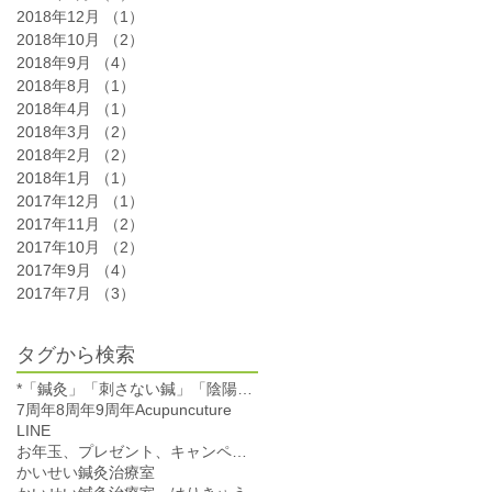
2018年12月
（1）
1件の記事
2018年10月
（2）
2件の記事
2018年9月
（4）
4件の記事
2018年8月
（1）
1件の記事
2018年4月
（1）
1件の記事
2018年3月
（2）
2件の記事
2018年2月
（2）
2件の記事
2018年1月
（1）
1件の記事
2017年12月
（1）
1件の記事
2017年11月
（2）
2件の記事
2017年10月
（2）
2件の記事
2017年9月
（4）
4件の記事
2017年7月
（3）
3件の記事
タグから検索
*「鍼灸」「刺さない鍼」「陰陽太極鍼」「自律神経」「肩こり」「腰痛」「不眠」「女性特有の不調」「美容鍼」
7周年
8周年
9周年
Acupuncuture
LINE
お年玉、プレゼント、キャンペーン
かいせい鍼灸治療室