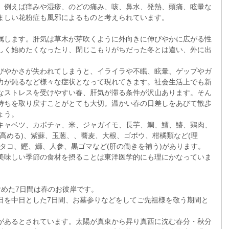
。例えば痒みや湿疹、のどの痛み、咳、鼻水、発熱、頭痛、眩暈な
ましい花粉症も風邪によるものと考えられています。
属します。肝気は草木が芽吹くように外向きに伸びやかに広がる性
しく始めたくなったり、閉じこもりがちだった冬とは違い、外に出
びやかさが失われてしまうと、イライラや不眠、眩暈、ゲップやガ
力が鈍るなど様々な症状となって現れてきます。社会生活上でも新
なストレスを受けやすい春、肝気が滞る条件が沢山あります。そん
持ちを取り戻すことがとても大切。温かい春の日差しをあびて散歩
ょう。
キャベツ、カボチャ、米、ジャガイモ、長芋、鯛、鱈、鰆、鶏肉、
高める)、紫蘇、玉葱、、蕎麦、大根、ゴボウ、柑橘類など(理
タコ、鰹、鰤、人参、黒ゴマなど(肝の働きを補う)があります。
美味しい季節の食材を摂ることは東洋医学的にも理にかなっていま
含めた7日間は春のお彼岸です。
日を中日とした7日間、お墓参りなどをしてご先祖様を敬う期間と
があるとされています。太陽が真東から昇り真西に沈む春分・秋分