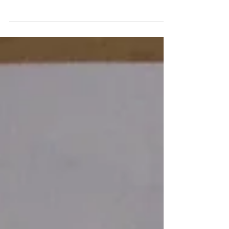
本日は安産灸ネットワークの講演会に行ってきま
した。講師は麻布ﾐｭｰｽﾞｸﾘﾆｯｸ名誉院長であり帯山
中央病院院長の渡邉賀子先生、タイトルは「女性
と冷え」。 鍼灸治療を受けに来られる方のなか
で、冷えを訴える方は本当に多いものです。一般
的に女性の約半数、男性でも1割の方が冷えを訴...