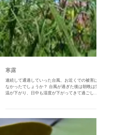
寒露
連続して通過していった台風、お近くでの被害は
なかったでしょうか？ 台風が過ぎた後は朝晩は気
温が下がり、日中も湿度が下がってきて過ごしや
すくなりました。気がつけばもうすぐ10月、2022
年も残り3ヶ月です。 季節の移り変わりを知るため
の二十四節気の一つである『寒露』、今年は1...