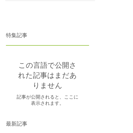
と、時が過ぎるのは本当に早く感じます。 9月、ま
だまだ暑さが続いていますが、暦の上では秋に入
ります。季節の移り変わりを知るための二十四節
気は、約15日間ごとに24に分けられています。
2022年の白露は9月8日～9月2...
特集記事
この言語で公開さ
れた記事はまだあ
りません
記事が公開されると、ここに
表示されます。